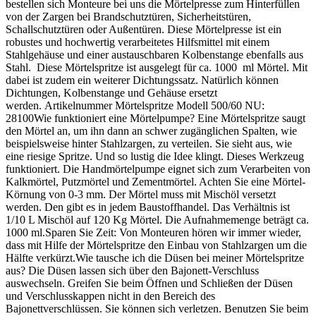
bestellen sich Monteure bei uns die Mörtelpresse zum Hinterfüllen
von der Zargen bei Brandschutztüren, Sicherheitstüren,
Schallschutztüren oder Außentüren. Diese Mörtelpresse ist ein
robustes und hochwertig verarbeitetes Hilfsmittel mit einem
Stahlgehäuse und einer austauschbaren Kolbenstange ebenfalls aus
Stahl. Diese Mörtelspritze ist ausgelegt für ca. 1000 ml Mörtel. Mit
dabei ist zudem ein weiterer Dichtungssatz. Natürlich können
Dichtungen, Kolbenstange und Gehäuse ersetzt
werden. Artikelnummer Mörtelspritze Modell 500/60 NU:
28100Wie funktioniert eine Mörtelpumpe? Eine Mörtelspritze saugt
den Mörtel an, um ihn dann an schwer zugänglichen Spalten, wie
beispielsweise hinter Stahlzargen, zu verteilen. Sie sieht aus, wie
eine riesige Spritze. Und so lustig die Idee klingt. Dieses Werkzeug
funktioniert. Die Handmörtelpumpe eignet sich zum Verarbeiten von
Kalkmörtel, Putzmörtel und Zementmörtel. Achten Sie eine Mörtel-
Körnung von 0-3 mm. Der Mörtel muss mit Mischöl versetzt
werden. Den gibt es in jedem Baustoffhandel. Das Verhältnis ist
1/10 L Mischöl auf 120 Kg Mörtel. Die Aufnahmemenge beträgt ca.
1000 ml.Sparen Sie Zeit: Von Monteuren hören wir immer wieder,
dass mit Hilfe der Mörtelspritze den Einbau von Stahlzargen um die
Hälfte verkürzt.Wie tausche ich die Düsen bei meiner Mörtelspritze
aus? Die Düsen lassen sich über den Bajonett-Verschluss
auswechseln. Greifen Sie beim Öffnen und Schließen der Düsen
und Verschlusskappen nicht in den Bereich des
Bajonettverschlüssen. Sie können sich verletzen. Benutzen Sie beim