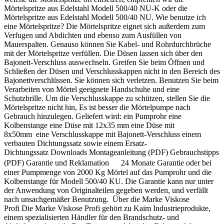
Mörtelspritze aus Edelstahl Modell 500/40 NU-K oder die
Mörtelspritze aus Edelstahl Modell 500/40 NU. Wie benutze ich
eine Mörtelspritze? Die Mörtelspritze eignet sich außerdem zum
Verfugen und Abdichten und ebenso zum Ausfüllen von
Mauerspalten. Genauso können Sie Kabel- und Rohrdurchbrüche
mit der Mörtelspritze verfüllen. Die Düsen lassen sich über den
Bajonett-Verschluss auswechseln. Greifen Sie beim Öffnen und
Schließen der Düsen und Verschlusskappen nicht in den Bereich des
Bajonettverschlüssen. Sie können sich verletzen. Benutzen Sie beim
Verarbeiten von Mörtel geeignete Handschuhe und eine
Schutzbrille. Um die Verschlusskappe zu schützen, stellen Sie die
Mörtelspritze nicht hin, Es ist besser die Mörtelpumpe nach
Gebrauch hinzulegen. Geliefert wird: ein Pumprohr eine
Kolbenstange eine Düse mit 12x35 mm eine Düse mit
8x50mm eine Verschlusskappe mit Bajonett-Verschluss einem
verbauten Dichtungssatz sowie einem Ersatz-
Dichtungssatz Downloads Montageanleitung (PDF) Gebrauchstipps
(PDF) Garantie und Reklamation 24 Monate Garantie oder bei
einer Pumpmenge von 2000 Kg Mörtel auf das Pumprohr und die
Kolbenstange für Modell 500/40 KU. Die Garantie kann nur unter
der Anwendung von Originalteilen gegeben werden, und verfällt
nach unsachgemäßer Benutzung. Über die Marke Viskose
Profi Die Marke Viskose Profi gehört zu Kaim Industrieprodukte,
einem spezialisierten Händler für den Brandschutz- und