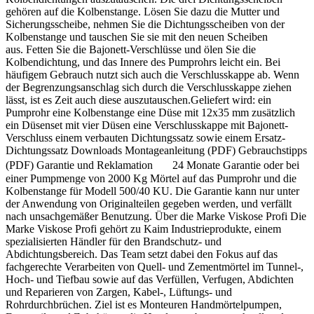
gehören auf die Kolbenstange. Lösen Sie dazu die Mutter und
Sicherungsscheibe, nehmen Sie die Dichtungsscheiben von der
Kolbenstange und tauschen Sie sie mit den neuen Scheiben
aus. Fetten Sie die Bajonett-Verschlüsse und ölen Sie die
Kolbendichtung, und das Innere des Pumprohrs leicht ein. Bei
häufigem Gebrauch nutzt sich auch die Verschlusskappe ab. Wenn
der Begrenzungsanschlag sich durch die Verschlusskappe ziehen
lässt, ist es Zeit auch diese auszutauschen.Geliefert wird: ein
Pumprohr eine Kolbenstange eine Düse mit 12x35 mm zusätzlich
ein Düsenset mit vier Düsen eine Verschlusskappe mit Bajonett-
Verschluss einem verbauten Dichtungssatz sowie einem Ersatz-
Dichtungssatz Downloads Montageanleitung (PDF) Gebrauchstipps
(PDF) Garantie und Reklamation 24 Monate Garantie oder bei
einer Pumpmenge von 2000 Kg Mörtel auf das Pumprohr und die
Kolbenstange für Modell 500/40 KU. Die Garantie kann nur unter
der Anwendung von Originalteilen gegeben werden, und verfällt
nach unsachgemäßer Benutzung. Über die Marke Viskose Profi Die
Marke Viskose Profi gehört zu Kaim Industrieprodukte, einem
spezialisierten Händler für den Brandschutz- und
Abdichtungsbereich. Das Team setzt dabei den Fokus auf das
fachgerechte Verarbeiten von Quell- und Zementmörtel im Tunnel-,
Hoch- und Tiefbau sowie auf das Verfüllen, Verfugen, Abdichten
und Reparieren von Zargen, Kabel-, Lüftungs- und
Rohrdurchbrüchen. Ziel ist es Monteuren Handmörtelpumpen,