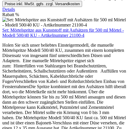
Preise inkl. MwSt. ggfs. zzgl. Versandkosten
Details
Rabatt
%
Set: Mörtelspritze aus Kunststoff mit Aufsätzen für 500 ml Mörtel -
Modell 500/40 KU - Artikelnummer 21100-4
Holen Sie sich unser beliebtes Einsteigermodell, die manuelle
Mörtelspritze Modell 500/40 KU, zusammen mit einem kompletten
Düsensatz von insgesamt fünf unterschiedlichen Düsen und
Adaptern. Eine manuelle Mörtelspritze eignet sich
zum: Hinterfüllen von Stahlzargen bei Brandschutztüren,
Sicherheitstüren, Schallschutztüren oder Außentüren Auffüllen von
Mauerspalten, Schächten, Kabeldurchbrüche oder
FugenVerschließen von Kabel- und Rohrdurchbrüchen Einbau von
FensterrahmenDie Spritze kombiniert mit den Aufsätzen hilft überall
dort, wo die Mörtelkelle nicht mehr hinkommt. Über die
Mörtelspritze können Sie bis zu 500 ml Mörtel ansaugen und diesen
dann an den schwer zugänglichen Stellen einfüllen. Die
Mörtelpresse kann Kalkmörtel, Putzmörtel und Zementmörtel
verarbeiten. Der Mörtel sollte ein Körnung von 0 bis 3 mm
haben. Die Mörtelspritze Modell 500/40 KU fasst ca. 500 ml Mörtel
und ist über einen Bajonett-Verschluss mit einer Düse versehen, die
einen 12 x 35 mm Ausgang hat. Die Artikelnummer ist 21100. Zu