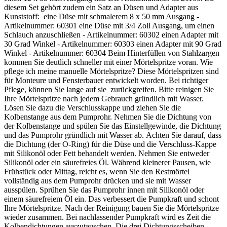
diesem Set gehört zudem ein Satz an Düsen und Adapter aus
Kunststoff: eine Düse mit schmalerem 8 x 50 mm Ausgang -
Artikelnummer: 60301 eine Düse mit 3/4 Zoll Ausgang, um einen
Schlauch anzuschließen - Artikelnummer: 60302 einen Adapter mit
30 Grad Winkel - Artikelnummer: 60303 einen Adapter mit 90 Grad
Winkel - Artikelnummer: 60304 Beim Hinterfüllen von Stahlzargen
kommen Sie deutlich schneller mit einer Mörtelspritze voran. Wie
pflege ich meine manuelle Mörtelspritze? Diese Mörtelspritzen sind
für Monteure und Fensterbauer entwickelt worden. Bei richtiger
Pflege, können Sie lange auf sie zurückgreifen. Bitte reinigen Sie
Ihre Mörtelspritze nach jedem Gebrauch gründlich mit Wasser.
Lösen Sie dazu die Verschlusskappe und ziehen Sie die
Kolbenstange aus dem Pumprohr. Nehmen Sie die Dichtung von
der Kolbenstange und spülen Sie das Einstellgewinde, die Dichtung
und das Pumprohr gründlich mit Wasser ab. Achten Sie darauf, dass
die Dichtung (der O-Ring) für die Düse und die Verschluss-Kappe
mit Silikonöl oder Fett behandelt werden. Nehmen Sie entweder
Silikonöl oder ein säurefreies Öl. Während kleinerer Pausen, wie
Frühstück oder Mittag, reicht es, wenn Sie den Restmörtel
vollständig aus dem Pumprohr drücken und sie mit Wasser
ausspülen. Sprühen Sie das Pumprohr innen mit Silikonöl oder
einem säurefreiem Öl ein. Das verbessert die Pumpkraft und schont
Ihre Mörtelspritze. Nach der Reinigung bauen Sie die Mörtelspritze
wieder zusammen. Bei nachlassender Pumpkraft wird es Zeit die
Kolbendichtungen auszutauschen. Die drei Dichtungsscheiben