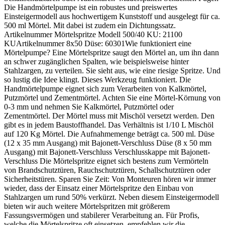
Die Handmörtelpumpe ist ein robustes und preiswertes
Einsteigermodell aus hochwertigem Kunststoff und ausgelegt für ca.
500 ml Mörtel. Mit dabei ist zudem ein Dichtungssatz.
Artikelnummer Mörtelspritze Modell 500/40 KU: 21100
KUArtikelnummer 8x50 Düse: 60301Wie funktioniert eine
Mörtelpumpe? Eine Mörtelspritze saugt den Mörtel an, um ihn dann
an schwer zugänglichen Spalten, wie beispielsweise hinter
Stahlzargen, zu verteilen. Sie sieht aus, wie eine riesige Spritze. Und
so lustig die Idee klingt. Dieses Werkzeug funktioniert. Die
Handmörtelpumpe eignet sich zum Verarbeiten von Kalkmörtel,
Putzmörtel und Zementmörtel. Achten Sie eine Mörtel-Körnung von
0-3 mm und nehmen Sie Kalkmörtel, Putzmörtel oder
Zementmörtel. Der Mörtel muss mit Mischöl versetzt werden. Den
gibt es in jedem Baustoffhandel. Das Verhältnis ist 1/10 L Mischöl
auf 120 Kg Mörtel. Die Aufnahmemenge beträgt ca. 500 ml. Düse
(12 x 35 mm Ausgang) mit Bajonett-Verschluss Düse (8 x 50 mm
Ausgang) mit Bajonett-Verschluss Verschlusskappe mit Bajonett-
Verschluss Die Mörtelspritze eignet sich bestens zum Vermörteln
von Brandschutztüren, Rauchschutztüren, Schallschutztüren oder
Sicherheitstüren. Sparen Sie Zeit: Von Monteuren hören wir immer
wieder, dass der Einsatz einer Mörtelspritze den Einbau von
Stahlzargen um rund 50% verkürzt. Neben diesem Einsteigermodell
bieten wir auch weitere Mörtelspritzen mit größerem
Fassungsvermögen und stabilerer Verarbeitung an. Für Profis,
welche die Mörtelspritze oft einsetzen, empfehlen wir die