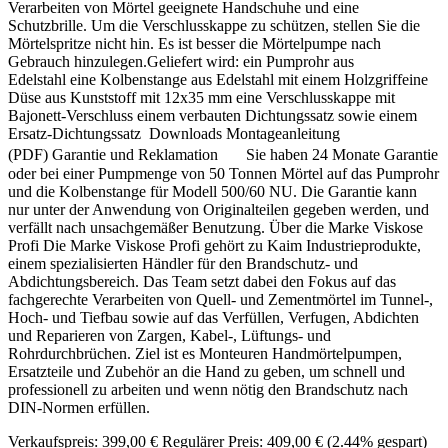
Verarbeiten von Mörtel geeignete Handschuhe und eine
Schutzbrille. Um die Verschlusskappe zu schützen, stellen Sie die
Mörtelspritze nicht hin. Es ist besser die Mörtelpumpe nach
Gebrauch hinzulegen.Geliefert wird: ein Pumprohr aus
Edelstahl eine Kolbenstange aus Edelstahl mit einem Holzgriffeine
Düse aus Kunststoff mit 12x35 mm eine Verschlusskappe mit
Bajonett-Verschluss einem verbauten Dichtungssatz sowie einem
Ersatz-Dichtungssatz Downloads Montageanleitung
(PDF) Garantie und Reklamation Sie haben 24 Monate Garantie
oder bei einer Pumpmenge von 50 Tonnen Mörtel auf das Pumprohr
und die Kolbenstange für Modell 500/60 NU. Die Garantie kann
nur unter der Anwendung von Originalteilen gegeben werden, und
verfällt nach unsachgemäßer Benutzung. Über die Marke Viskose
Profi Die Marke Viskose Profi gehört zu Kaim Industrieprodukte,
einem spezialisierten Händler für den Brandschutz- und
Abdichtungsbereich. Das Team setzt dabei den Fokus auf das
fachgerechte Verarbeiten von Quell- und Zementmörtel im Tunnel-,
Hoch- und Tiefbau sowie auf das Verfüllen, Verfugen, Abdichten
und Reparieren von Zargen, Kabel-, Lüftungs- und
Rohrdurchbrüchen. Ziel ist es Monteuren Handmörtelpumpen,
Ersatzteile und Zubehör an die Hand zu geben, um schnell und
professionell zu arbeiten und wenn nötig den Brandschutz nach
DIN-Normen erfüllen.
Verkaufspreis:
399,00 €
Regulärer Preis:
409,00 €
(2.44% gespart)