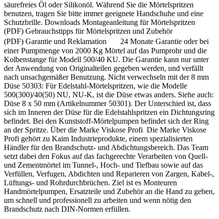
säurefreies Öl oder Silikonöl. Während Sie die Mörtelspritzen
benutzen, tragen Sie bitte immer geeignete Handschuhe und eine
Schutzbrille. Downloads Montageanleitung für Mörtelspritzen
(PDF) Gebrauchstipps für Mörtelspritzen und Zubehör
(PDF) Garantie und Reklamation 24 Monate Garantie oder bei
einer Pumpmenge von 2000 Kg Mörtel auf das Pumprohr und die
Kolbenstange für Modell 500/40 KU. Die Garantie kann nur unter
der Anwendung von Originalteilen gegeben werden, und verfällt
nach unsachgemäßer Benutzung. Nicht verwechseln mit der 8 mm
Düse 50303: Für Edelstahl-Mörtelspritzen, wie die Modelle
500(300)/40(50) NU, NU-K, ist die Düse etwas anders. Siehe auch:
Düse 8 x 50 mm (Artikelnummer 50301). Der Unterschied ist, dass
sich im Inneren der Düse für die Edelstahlspritzen ein Dichtungsring
befindet. Bei den Kunststoff-Mörtelpumpen befindet sich der Ring
an der Spritze. Über die Marke Viskose Profi Die Marke Viskose
Profi gehört zu Kaim Industrieprodukte, einem spezialisierten
Händler für den Brandschutz- und Abdichtungsbereich. Das Team
setzt dabei den Fokus auf das fachgerechte Verarbeiten von Quell-
und Zementmörtel im Tunnel-, Hoch- und Tiefbau sowie auf das
Verfüllen, Verfugen, Abdichten und Reparieren von Zargen, Kabel-,
Lüftungs- und Rohrdurchbrüchen. Ziel ist es Monteuren
Handmörtelpumpen, Ersatzteile und Zubehör an die Hand zu geben,
um schnell und professionell zu arbeiten und wenn nötig den
Brandschutz nach DIN-Normen erfüllen.