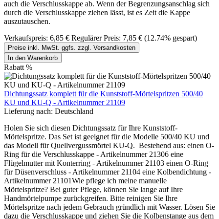
auch die Verschlusskappe ab. Wenn der Begrenzungsanschlag sich
durch die Verschlusskappe ziehen lässt, ist es Zeit die Kappe
auszutauschen.
Verkaufspreis:
6,85 €
Regulärer Preis:
7,85 €
(12.74% gespart)
Preise inkl. MwSt. ggfs. zzgl. Versandkosten
In den Warenkorb
Rabatt
%
Dichtungssatz komplett für die Kunststoff-Mörtelspritzen 500/40
KU und KU-Q - Artikelnummer 21109
Lieferung nach:
Deutschland
Holen Sie sich diesen Dichtungssatz für Ihre Kunststoff-
Mörtelspritze. Das Set ist geeignet für die Modelle 500/40 KU und
das Modell für Quellvergussmörtel KU-Q. Bestehend aus: einen O-
Ring für die Verschlusskappe - Artikelnummer 21306 eine
Flügelmutter mit Konterring - Artikelnummer 21103 einen O-Ring
für Düsenverschluss - Artikelnummer 21104 eine Kolbendichtung -
Artikelnummer 21101Wie pflege ich meine manuelle
Mörtelspritze? Bei guter Pflege, können Sie lange auf Ihre
Handmörtelpumpe zurückgreifen. Bitte reinigen Sie Ihre
Mörtelspritze nach jedem Gebrauch gründlich mit Wasser. Lösen Sie
dazu die Verschlusskappe und ziehen Sie die Kolbenstange aus dem