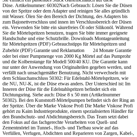
Düse. Artikelnummer: 60302Nach Gebrauch: Lösen Sie die Düsen
von der Spritze oder dem Adapter und reinigen Sie alles gründlich
mit Wasser. Ölen Sie den Bereich der Dichtung, des Adapters bis
zum Bajonettverschluss und innen im Verschlussbereich der Düsen
ein. Verwenden Sie bitte ein säurefreies Öl oder Silikonöl. Während
Sie die Mörtelspritzen benutzen, tragen Sie bitte immer geeignete
Handschuhe und eine Schutzbrille. Downloads Montageanleitung
für Mörtelspritzen (PDF) Gebrauchstipps für Mörtelspritzen und
Zubehör (PDF) Garantie und Reklamation 24 Monate Garantie
oder bei einer Pumpmenge von 2000 Kg Mörtel auf das Pumprohr
und die Kolbenstange für Modell 500/40 KU. Die Garantie kann
nur unter der Anwendung von Originalteilen gegeben werden, und
verfällt nach unsachgemäßer Benutzung. Nicht verwechseln mit
dem Schlauchanschluss 50302: Für Edelstahl-Mörtelspritzen, wie
die NU, NU-K, ist die Düse etwas anders. Der Unterschied ist: Im
Inneren der Düse für die Edelstahlspritzen befindet sich ein
Dichtungsring. Siehe auch: Düse 8 x 50 mm (Artikelnummer
50302). Bei den Kunststoff-Mörtelpumpen befindet sich der Ring an
der Spritze. Über die Marke Viskose Profi Die Marke Viskose Profi
gehört zu Kaim Industrieprodukte, einem spezialisierten Händler für
den Brandschutz- und Abdichtungsbereich. Das Team setzt dabei
den Fokus auf das fachgerechte Verarbeiten von Quell- und
Zementmörtel im Tunnel-, Hoch- und Tiefbau sowie auf das
Verfüllen, Verfugen, Abdichten und Reparieren von Zargen, Kabel-,