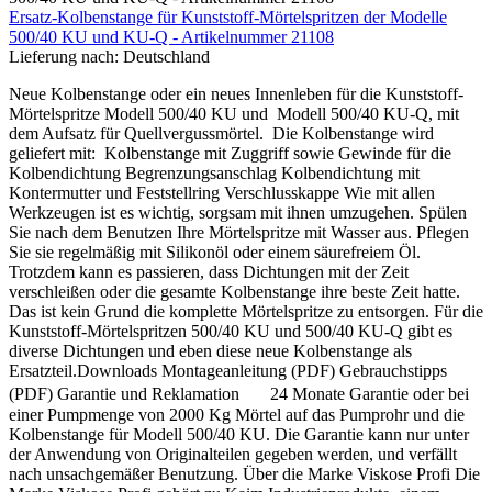
Ersatz-Kolbenstange für Kunststoff-Mörtelspritzen der Modelle
500/40 KU und KU-Q - Artikelnummer 21108
Lieferung nach:
Deutschland
Neue Kolbenstange oder ein neues Innenleben für die Kunststoff-
Mörtelspritze Modell 500/40 KU und Modell 500/40 KU-Q, mit
dem Aufsatz für Quellvergussmörtel. Die Kolbenstange wird
geliefert mit: Kolbenstange mit Zuggriff sowie Gewinde für die
Kolbendichtung Begrenzungsanschlag Kolbendichtung mit
Kontermutter und Feststellring Verschlusskappe Wie mit allen
Werkzeugen ist es wichtig, sorgsam mit ihnen umzugehen. Spülen
Sie nach dem Benutzen Ihre Mörtelspritze mit Wasser aus. Pflegen
Sie sie regelmäßig mit Silikonöl oder einem säurefreiem Öl.
Trotzdem kann es passieren, dass Dichtungen mit der Zeit
verschleißen oder die gesamte Kolbenstange ihre beste Zeit hatte.
Das ist kein Grund die komplette Mörtelspritze zu entsorgen. Für die
Kunststoff-Mörtelspritzen 500/40 KU und 500/40 KU-Q gibt es
diverse Dichtungen und eben diese neue Kolbenstange als
Ersatzteil.Downloads Montageanleitung (PDF) Gebrauchstipps
(PDF) Garantie und Reklamation 24 Monate Garantie oder bei
einer Pumpmenge von 2000 Kg Mörtel auf das Pumprohr und die
Kolbenstange für Modell 500/40 KU. Die Garantie kann nur unter
der Anwendung von Originalteilen gegeben werden, und verfällt
nach unsachgemäßer Benutzung. Über die Marke Viskose Profi Die