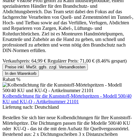
Marke Viskose Profi gehört zu Kaim Industrieprodukte, einem
spezialisierten Händler für den Brandschutz- und
Abdichtungsbereich. Das Team setzt dabei den Fokus auf das
fachgerechte Verarbeiten von Quell- und Zementmörtel im Tunnel-,
Hoch- und Tiefbau sowie auf das Verfüllen, Verfugen, Abdichten
und Reparieren von Zargen, Kabel-, Lüftungs- und
Rohrdurchbrüchen. Ziel ist es Monteuren Handmörtelpumpen,
Ersatzteile und Zubehör an die Hand zu geben, um schnell und
professionell zu arbeiten und wenn nötig den Brandschutz nach
DIN-Normen erfüllen.
Verkaufspreis:
64,99 €
Regulärer Preis:
71,00 €
(8.46% gespart)
Preise inkl. MwSt. ggfs. zzgl. Versandkosten
In den Warenkorb
Rabatt
%
Kolbendichtung für die Kunststoff-Mörtelspritzen - Modell 500/40
KU und KU-Q - Artikelnummer 21101
Lieferung nach:
Deutschland
Bestellen Sie sich hier neue Kolbendichtungen für Ihre Kunststoff-
Mörtelspritze. Die Dichtungen passen für die Modelle 500/40 KU
oder KU-Q - das ist die mit dem Aufsatz für Quellvergussmörtel.
Bestehend aus: 2 x Dichtungsscheiben 3 x Distanzscheiben