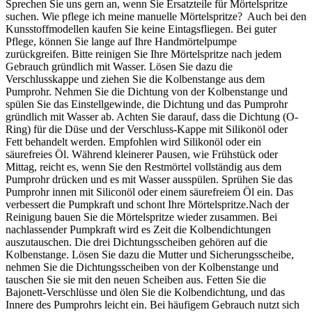
Sprechen Sie uns gern an, wenn Sie Ersatzteile für Mörtelspritze
suchen. Wie pflege ich meine manuelle Mörtelspritze? Auch bei den
Kunsstoffmodellen kaufen Sie keine Eintagsfliegen. Bei guter
Pflege, können Sie lange auf Ihre Handmörtelpumpe
zurückgreifen. Bitte reinigen Sie Ihre Mörtelspritze nach jedem
Gebrauch gründlich mit Wasser. Lösen Sie dazu die
Verschlusskappe und ziehen Sie die Kolbenstange aus dem
Pumprohr. Nehmen Sie die Dichtung von der Kolbenstange und
spülen Sie das Einstellgewinde, die Dichtung und das Pumprohr
gründlich mit Wasser ab. Achten Sie darauf, dass die Dichtung (O-
Ring) für die Düse und der Verschluss-Kappe mit Silikonöl oder
Fett behandelt werden. Empfohlen wird Silikonöl oder ein
säurefreies Öl. Während kleinerer Pausen, wie Frühstück oder
Mittag, reicht es, wenn Sie den Restmörtel vollständig aus dem
Pumprohr drücken und es mit Wasser ausspülen. Sprühen Sie das
Pumprohr innen mit Siliconöl oder einem säurefreiem Öl ein. Das
verbessert die Pumpkraft und schont Ihre Mörtelspritze.Nach der
Reinigung bauen Sie die Mörtelspritze wieder zusammen. Bei
nachlassender Pumpkraft wird es Zeit die Kolbendichtungen
auszutauschen. Die drei Dichtungsscheiben gehören auf die
Kolbenstange. Lösen Sie dazu die Mutter und Sicherungsscheibe,
nehmen Sie die Dichtungsscheiben von der Kolbenstange und
tauschen Sie sie mit den neuen Scheiben aus. Fetten Sie die
Bajonett-Verschlüsse und ölen Sie die Kolbendichtung, und das
Innere des Pumprohrs leicht ein. Bei häufigem Gebrauch nutzt sich