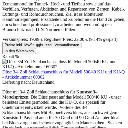
Zementmörtel im Tunnel-, Hoch- und Tiefbau sowie auf das
Verfüllen, Verfugen, Abdichten und Reparieren von Zargen, Kabel-,
Lüftungs- und Rohrdurchbrüchen. Ziel ist es Monteuren
Handmörtelpumpen, Ersatzteile und Zubehör an die Hand zu geben,
um schnell und professionell zu arbeiten und wenn nötig den
Brandschutz nach DIN-Normen erfüllen.
Verkaufspreis:
19,99 €
Regulärer Preis:
22,00 €
(9.14% gespart)
Preise inkl. MwSt. ggfs. zzgl. Versandkosten
In den Warenkorb
Rabatt
%
Düse 3/4 Zoll Schlauchanschluss für Modell 500/40 KU und KU-Q
- Artikelnummer 60302
Lieferung nach:
Deutschland
Düse mit 3/4 Zoll Schlauchanschluss für Kunststoff-
Mörtelspritzen. Die Düse passt auf das Modell 500/40 KU - unser
beliebtes Einsteigermodell und die KU-Q, die speziell für
Quellmörtel entwickelt wurde. Vorteile des 3/4
Schlauchanschlusses Mit Bajonettverschluss, aus hochwertigem
Kunststoff Passend auch für 30 Grad und 90 Grad Adapter Ideal
bei Blockzargen und schwer zugänglichen Mauerspalten. Stecken
Sie einfach ein passendes Stück Gartenschlauch auf diese