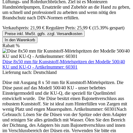
Lüftungs- und Rohrdurchbrüchen. Ziel ist es Monteuren
Handmörtelpumpen, Ersatzteile und Zubehör an die Hand zu geben,
um schnell und professionell zu arbeiten und wenn nötig den
Brandschutz nach DIN-Normen erfüllen.
Verkaufspreis:
21,99 €
Regulärer Preis:
25,99 €
(15.39% gespart)
Preise inkl. MwSt. ggfs. zzgl. Versandkosten
In den Warenkorb
Rabatt
%
Düse 8x50 mm für Kunststoff-Mörtelspritzen der Modelle 500/40
KU und KU-Q - Artikelnummer: 60301
Lieferung nach:
Deutschland
Düse mit Ausgang 8 x 50 mm für Kunststoff-Mörtelspritzen. Die
Düse passt auf das Modell 500/40 KU - unser beliebtes
Einsteigermodell und die KU-Q, die speziell für Quellmörtel
entwickelt wurde. Die Düse besitzt einen Bajonettverschluss aus
robustem Kunststoff. Sie ist ideal zum Hinterfüllen von Zargen mit
wenig Platz und engen Mauerspalten. Artikelnummer: 60301Nach
Gebrauch: Lösen Sie die Düsen von der Spritze oder dem Adapter
und reinigen Sie alles gründlich mit Wasser. Ölen Sie den Bereich
der Dichtung, des Adapters bis zum Bajonettverschluss und innen
im Verschlussbereich der Düsen ein. Verwenden Sie bitte ein