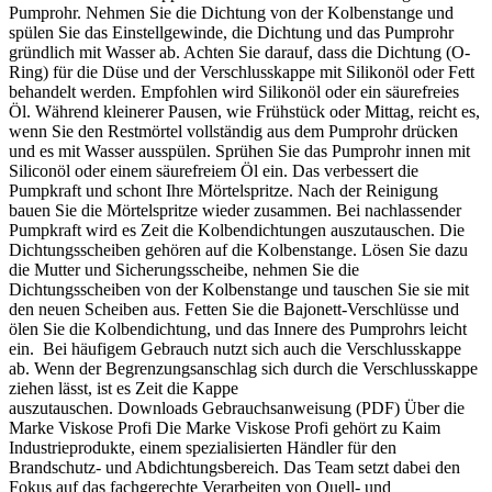
Pumprohr. Nehmen Sie die Dichtung von der Kolbenstange und
spülen Sie das Einstellgewinde, die Dichtung und das Pumprohr
gründlich mit Wasser ab. Achten Sie darauf, dass die Dichtung (O-
Ring) für die Düse und der Verschlusskappe mit Silikonöl oder Fett
behandelt werden. Empfohlen wird Silikonöl oder ein säurefreies
Öl. Während kleinerer Pausen, wie Frühstück oder Mittag, reicht es,
wenn Sie den Restmörtel vollständig aus dem Pumprohr drücken
und es mit Wasser ausspülen. Sprühen Sie das Pumprohr innen mit
Siliconöl oder einem säurefreiem Öl ein. Das verbessert die
Pumpkraft und schont Ihre Mörtelspritze. Nach der Reinigung
bauen Sie die Mörtelspritze wieder zusammen. Bei nachlassender
Pumpkraft wird es Zeit die Kolbendichtungen auszutauschen. Die
Dichtungsscheiben gehören auf die Kolbenstange. Lösen Sie dazu
die Mutter und Sicherungsscheibe, nehmen Sie die
Dichtungsscheiben von der Kolbenstange und tauschen Sie sie mit
den neuen Scheiben aus. Fetten Sie die Bajonett-Verschlüsse und
ölen Sie die Kolbendichtung, und das Innere des Pumprohrs leicht
ein. Bei häufigem Gebrauch nutzt sich auch die Verschlusskappe
ab. Wenn der Begrenzungsanschlag sich durch die Verschlusskappe
ziehen lässt, ist es Zeit die Kappe
auszutauschen. Downloads Gebrauchsanweisung (PDF) Über die
Marke Viskose Profi Die Marke Viskose Profi gehört zu Kaim
Industrieprodukte, einem spezialisierten Händler für den
Brandschutz- und Abdichtungsbereich. Das Team setzt dabei den
Fokus auf das fachgerechte Verarbeiten von Quell- und