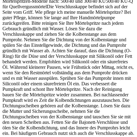
Mörtelspritzen-Modelle nach: 500/40 und 300/40 KU500/40 KU-Q
für QuellvergussmörtelDie Verschlusskappe befindet sich auf der
Seite vom Griff. Wie pflege ich meine manuelle Mörtelspritze? Bei
guter Pflege, können Sie lange auf Ihre Handmörtelpumpe
zurückgreifen. Bitte reinigen Sie Ihre Mörtelspritze nach jedem
Gebrauch gründlich mit Wasser. Lösen Sie dazu die
Verschlusskappe und ziehen Sie die Kolbenstange aus dem
Pumprohr. Nehmen Sie die Dichtung von der Kolbenstange und
spülen Sie das Einstellgewinde, die Dichtung und das Pumprohr
gründlich mit Wasser ab. Achten Sie darauf, dass die Dichtung (O-
Ring) für die Düse und der Verschlusskappe mit Silikonöl oder Fett
behandelt werden. Empfohlen wird Silikonöl oder ein säurefreies
Öl. Während kleinerer Pausen, wie Frühstück oder Mittag, reicht es,
wenn Sie den Restmörtel vollständig aus dem Pumprohr drücken
und es mit Wasser ausspülen. Sprühen Sie das Pumprohr innen mit
Siliconöl oder einem säurefreiem Öl ein. Das verbessert die
Pumpkraft und schont Ihre Mörtelspritze. Nach der Reinigung
bauen Sie die Mörtelspritze wieder zusammen. Bei nachlassender
Pumpkraft wird es Zeit die Kolbendichtungen auszutauschen. Die
Dichtungsscheiben gehören auf die Kolbenstange. Lösen Sie dazu
die Mutter und Sicherungsscheibe, nehmen Sie die
Dichtungsscheiben von der Kolbenstange und tauschen Sie sie mit
den neuen Scheiben aus. Fetten Sie die Bajonett-Verschlüsse und
ölen Sie die Kolbendichtung, und das Innere des Pumprohrs leicht
ein. Bei häufigem Gebrauch nutzt sich auch die Verschlusskappe ab.