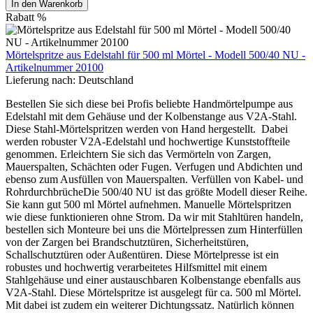
In den Warenkorb
Rabatt
%
Mörtelspritze aus Edelstahl für 500 ml Mörtel - Modell 500/40 NU -
Artikelnummer 20100
Lieferung nach:
Deutschland
Bestellen Sie sich diese bei Profis beliebte Handmörtelpumpe aus
Edelstahl mit dem Gehäuse und der Kolbenstange aus V2A-Stahl.
Diese Stahl-Mörtelspritzen werden von Hand hergestellt. Dabei
werden robuster V2A-Edelstahl und hochwertige Kunststoffteile
genommen. Erleichtern Sie sich das Vermörteln von Zargen,
Mauerspalten, Schächten oder Fugen. Verfugen und Abdichten und
ebenso zum Ausfüllen von Mauerspalten. Verfüllen von Kabel- und
RohrdurchbrücheDie 500/40 NU ist das größte Modell dieser Reihe.
Sie kann gut 500 ml Mörtel aufnehmen. Manuelle Mörtelspritzen
wie diese funktionieren ohne Strom. Da wir mit Stahltüren handeln,
bestellen sich Monteure bei uns die Mörtelpressen zum Hinterfüllen
von der Zargen bei Brandschutztüren, Sicherheitstüren,
Schallschutztüren oder Außentüren. Diese Mörtelpresse ist ein
robustes und hochwertig verarbeitetes Hilfsmittel mit einem
Stahlgehäuse und einer austauschbaren Kolbenstange ebenfalls aus
V2A-Stahl. Diese Mörtelspritze ist ausgelegt für ca. 500 ml Mörtel.
Mit dabei ist zudem ein weiterer Dichtungssatz. Natürlich können