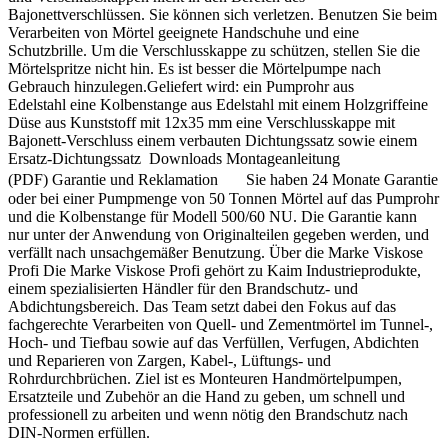
Bajonettverschlüssen. Sie können sich verletzen. Benutzen Sie beim
Verarbeiten von Mörtel geeignete Handschuhe und eine
Schutzbrille. Um die Verschlusskappe zu schützen, stellen Sie die
Mörtelspritze nicht hin. Es ist besser die Mörtelpumpe nach
Gebrauch hinzulegen.Geliefert wird: ein Pumprohr aus
Edelstahl eine Kolbenstange aus Edelstahl mit einem Holzgriffeine
Düse aus Kunststoff mit 12x35 mm eine Verschlusskappe mit
Bajonett-Verschluss einem verbauten Dichtungssatz sowie einem
Ersatz-Dichtungssatz Downloads Montageanleitung
(PDF) Garantie und Reklamation Sie haben 24 Monate Garantie
oder bei einer Pumpmenge von 50 Tonnen Mörtel auf das Pumprohr
und die Kolbenstange für Modell 500/60 NU. Die Garantie kann
nur unter der Anwendung von Originalteilen gegeben werden, und
verfällt nach unsachgemäßer Benutzung. Über die Marke Viskose
Profi Die Marke Viskose Profi gehört zu Kaim Industrieprodukte,
einem spezialisierten Händler für den Brandschutz- und
Abdichtungsbereich. Das Team setzt dabei den Fokus auf das
fachgerechte Verarbeiten von Quell- und Zementmörtel im Tunnel-,
Hoch- und Tiefbau sowie auf das Verfüllen, Verfugen, Abdichten
und Reparieren von Zargen, Kabel-, Lüftungs- und
Rohrdurchbrüchen. Ziel ist es Monteuren Handmörtelpumpen,
Ersatzteile und Zubehör an die Hand zu geben, um schnell und
professionell zu arbeiten und wenn nötig den Brandschutz nach
DIN-Normen erfüllen.