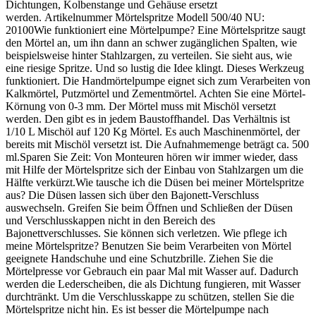
Dichtungen, Kolbenstange und Gehäuse ersetzt
werden. Artikelnummer Mörtelspritze Modell 500/40 NU:
20100Wie funktioniert eine Mörtelpumpe? Eine Mörtelspritze saugt
den Mörtel an, um ihn dann an schwer zugänglichen Spalten, wie
beispielsweise hinter Stahlzargen, zu verteilen. Sie sieht aus, wie
eine riesige Spritze. Und so lustig die Idee klingt. Dieses Werkzeug
funktioniert. Die Handmörtelpumpe eignet sich zum Verarbeiten von
Kalkmörtel, Putzmörtel und Zementmörtel. Achten Sie eine Mörtel-
Körnung von 0-3 mm. Der Mörtel muss mit Mischöl versetzt
werden. Den gibt es in jedem Baustoffhandel. Das Verhältnis ist
1/10 L Mischöl auf 120 Kg Mörtel. Es auch Maschinenmörtel, der
bereits mit Mischöl versetzt ist. Die Aufnahmemenge beträgt ca. 500
ml.Sparen Sie Zeit: Von Monteuren hören wir immer wieder, dass
mit Hilfe der Mörtelspritze sich der Einbau von Stahlzargen um die
Hälfte verkürzt.Wie tausche ich die Düsen bei meiner Mörtelspritze
aus? Die Düsen lassen sich über den Bajonett-Verschluss
auswechseln. Greifen Sie beim Öffnen und Schließen der Düsen
und Verschlusskappen nicht in den Bereich des
Bajonettverschlusses. Sie können sich verletzen. Wie pflege ich
meine Mörtelspritze? Benutzen Sie beim Verarbeiten von Mörtel
geeignete Handschuhe und eine Schutzbrille. Ziehen Sie die
Mörtelpresse vor Gebrauch ein paar Mal mit Wasser auf. Dadurch
werden die Lederscheiben, die als Dichtung fungieren, mit Wasser
durchtränkt. Um die Verschlusskappe zu schützen, stellen Sie die
Mörtelspritze nicht hin. Es ist besser die Mörtelpumpe nach