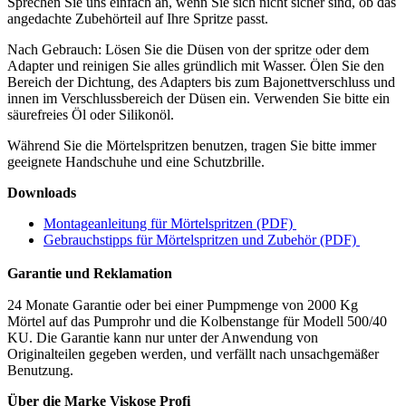
Sprechen Sie uns einfach an, wenn Sie sich nicht sicher sind, ob das
angedachte Zubehörteil auf Ihre Spritze passt.
Nach Gebrauch: Lösen Sie die Düsen von der spritze oder dem
Adapter und reinigen Sie alles gründlich mit Wasser. Ölen Sie den
Bereich der Dichtung, des Adapters bis zum Bajonettverschluss und
innen im Verschlussbereich der Düsen ein. Verwenden Sie bitte ein
säurefreies Öl oder Silikonöl.
Während Sie die Mörtelspritzen benutzen, tragen Sie bitte immer
geeignete Handschuhe und eine Schutzbrille.
Downloads
Montageanleitung für Mörtelspritzen (PDF)
Gebrauchstipps für Mörtelspritzen und Zubehör (PDF)
Garantie und Reklamation
24 Monate Garantie oder bei einer Pumpmenge von 2000 Kg
Mörtel auf das Pumprohr und die Kolbenstange für Modell 500/40
KU. Die Garantie kann nur unter der Anwendung von
Originalteilen gegeben werden, und verfällt nach unsachgemäßer
Benutzung.
Über die Marke Viskose Profi