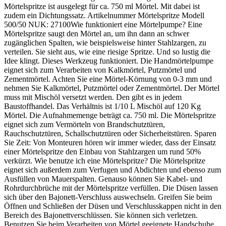
Mörtelspritze ist ausgelegt für ca. 750 ml Mörtel. Mit dabei ist
zudem ein Dichtungssatz. Artikelnummer Mörtelspritze Modell
500/50 NUK: 27100Wie funktioniert eine Mörtelpumpe? Eine
Mörtelspritze saugt den Mörtel an, um ihn dann an schwer
zugänglichen Spalten, wie beispielsweise hinter Stahlzargen, zu
verteilen. Sie sieht aus, wie eine riesige Spritze. Und so lustig die
Idee klingt. Dieses Werkzeug funktioniert. Die Handmörtelpumpe
eignet sich zum Verarbeiten von Kalkmörtel, Putzmörtel und
Zementmörtel. Achten Sie eine Mörtel-Körnung von 0-3 mm und
nehmen Sie Kalkmörtel, Putzmörtel oder Zementmörtel. Der Mörtel
muss mit Mischöl versetzt werden. Den gibt es in jedem
Baustoffhandel. Das Verhältnis ist 1/10 L Mischöl auf 120 Kg
Mörtel. Die Aufnahmemenge beträgt ca. 750 ml. Die Mörtelspritze
eignet sich zum Vermörteln von Brandschutztüren,
Rauchschutztüren, Schallschutztüren oder Sicherheitstüren. Sparen
Sie Zeit: Von Monteuren hören wir immer wieder, dass der Einsatz
einer Mörtelspritze den Einbau von Stahlzargen um rund 50%
verkürzt. Wie benutze ich eine Mörtelspritze? Die Mörtelspritze
eignet sich außerdem zum Verfugen und Abdichten und ebenso zum
Ausfüllen von Mauerspalten. Genauso können Sie Kabel- und
Rohrdurchbrüche mit der Mörtelspritze verfüllen. Die Düsen lassen
sich über den Bajonett-Verschluss auswechseln. Greifen Sie beim
Öffnen und Schließen der Düsen und Verschlusskappen nicht in den
Bereich des Bajonettverschlüssen. Sie können sich verletzen.
Benutzen Sie beim Verarbeiten von Mörtel geeignete Handschuhe