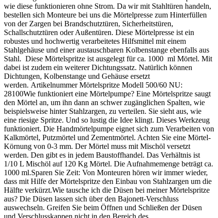
wie diese funktionieren ohne Strom. Da wir mit Stahltüren handeln,
bestellen sich Monteure bei uns die Mörtelpresse zum Hinterfüllen
von der Zargen bei Brandschutztüren, Sicherheitstüren,
Schallschutztüren oder Außentüren. Diese Mörtelpresse ist ein
robustes und hochwertig verarbeitetes Hilfsmittel mit einem
Stahlgehäuse und einer austauschbaren Kolbenstange ebenfalls aus
Stahl. Diese Mörtelspritze ist ausgelegt für ca. 1000 ml Mörtel. Mit
dabei ist zudem ein weiterer Dichtungssatz. Natürlich können
Dichtungen, Kolbenstange und Gehäuse ersetzt
werden. Artikelnummer Mörtelspritze Modell 500/60 NU:
28100Wie funktioniert eine Mörtelpumpe? Eine Mörtelspritze saugt
den Mörtel an, um ihn dann an schwer zugänglichen Spalten, wie
beispielsweise hinter Stahlzargen, zu verteilen. Sie sieht aus, wie
eine riesige Spritze. Und so lustig die Idee klingt. Dieses Werkzeug
funktioniert. Die Handmörtelpumpe eignet sich zum Verarbeiten von
Kalkmörtel, Putzmörtel und Zementmörtel. Achten Sie eine Mörtel-
Körnung von 0-3 mm. Der Mörtel muss mit Mischöl versetzt
werden. Den gibt es in jedem Baustoffhandel. Das Verhältnis ist
1/10 L Mischöl auf 120 Kg Mörtel. Die Aufnahmemenge beträgt ca.
1000 ml.Sparen Sie Zeit: Von Monteuren hören wir immer wieder,
dass mit Hilfe der Mörtelspritze den Einbau von Stahlzargen um die
Hälfte verkürzt.Wie tausche ich die Düsen bei meiner Mörtelspritze
aus? Die Düsen lassen sich über den Bajonett-Verschluss
auswechseln. Greifen Sie beim Öffnen und Schließen der Düsen
und Verschlusskappen nicht in den Bereich des