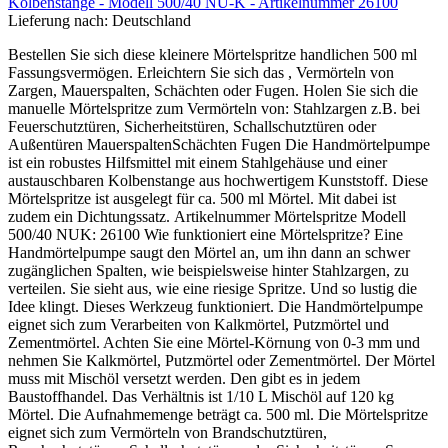
Kolbenstange - Modell 500/40 NU-K - Artikelnummer 26100
Lieferung nach:
Deutschland
Bestellen Sie sich diese kleinere Mörtelspritze handlichen 500 ml
Fassungsvermögen. Erleichtern Sie sich das , Vermörteln von
Zargen, Mauerspalten, Schächten oder Fugen. Holen Sie sich die
manuelle Mörtelspritze zum Vermörteln von: Stahlzargen z.B. bei
Feuerschutztüren, Sicherheitstüren, Schallschutztüren oder
Außentüren MauerspaltenSchächten Fugen Die Handmörtelpumpe
ist ein robustes Hilfsmittel mit einem Stahlgehäuse und einer
austauschbaren Kolbenstange aus hochwertigem Kunststoff. Diese
Mörtelspritze ist ausgelegt für ca. 500 ml Mörtel. Mit dabei ist
zudem ein Dichtungssatz. Artikelnummer Mörtelspritze Modell
500/40 NUK: 26100 Wie funktioniert eine Mörtelspritze? Eine
Handmörtelpumpe saugt den Mörtel an, um ihn dann an schwer
zugänglichen Spalten, wie beispielsweise hinter Stahlzargen, zu
verteilen. Sie sieht aus, wie eine riesige Spritze. Und so lustig die
Idee klingt. Dieses Werkzeug funktioniert. Die Handmörtelpumpe
eignet sich zum Verarbeiten von Kalkmörtel, Putzmörtel und
Zementmörtel. Achten Sie eine Mörtel-Körnung von 0-3 mm und
nehmen Sie Kalkmörtel, Putzmörtel oder Zementmörtel. Der Mörtel
muss mit Mischöl versetzt werden. Den gibt es in jedem
Baustoffhandel. Das Verhältnis ist 1/10 L Mischöl auf 120 kg
Mörtel. Die Aufnahmemenge beträgt ca. 500 ml. Die Mörtelspritze
eignet sich zum Vermörteln von Brandschutztüren,