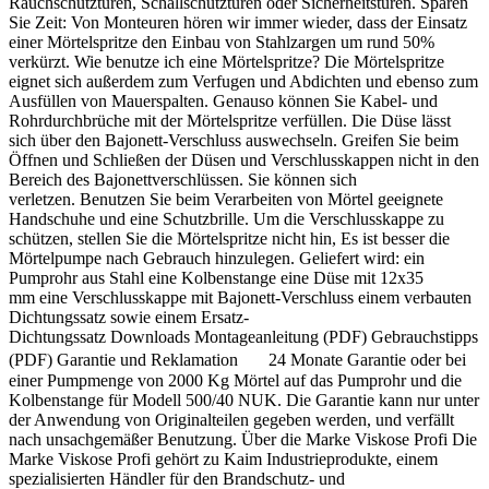
Rauchschutztüren, Schallschutztüren oder Sicherheitstüren. Sparen
Sie Zeit: Von Monteuren hören wir immer wieder, dass der Einsatz
einer Mörtelspritze den Einbau von Stahlzargen um rund 50%
verkürzt. Wie benutze ich eine Mörtelspritze? Die Mörtelspritze
eignet sich außerdem zum Verfugen und Abdichten und ebenso zum
Ausfüllen von Mauerspalten. Genauso können Sie Kabel- und
Rohrdurchbrüche mit der Mörtelspritze verfüllen. Die Düse lässt
sich über den Bajonett-Verschluss auswechseln. Greifen Sie beim
Öffnen und Schließen der Düsen und Verschlusskappen nicht in den
Bereich des Bajonettverschlüssen. Sie können sich
verletzen. Benutzen Sie beim Verarbeiten von Mörtel geeignete
Handschuhe und eine Schutzbrille. Um die Verschlusskappe zu
schützen, stellen Sie die Mörtelspritze nicht hin, Es ist besser die
Mörtelpumpe nach Gebrauch hinzulegen. Geliefert wird: ein
Pumprohr aus Stahl eine Kolbenstange eine Düse mit 12x35
mm eine Verschlusskappe mit Bajonett-Verschluss einem verbauten
Dichtungssatz sowie einem Ersatz-
Dichtungssatz Downloads Montageanleitung (PDF) Gebrauchstipps
(PDF) Garantie und Reklamation 24 Monate Garantie oder bei
einer Pumpmenge von 2000 Kg Mörtel auf das Pumprohr und die
Kolbenstange für Modell 500/40 NUK. Die Garantie kann nur unter
der Anwendung von Originalteilen gegeben werden, und verfällt
nach unsachgemäßer Benutzung. Über die Marke Viskose Profi Die
Marke Viskose Profi gehört zu Kaim Industrieprodukte, einem
spezialisierten Händler für den Brandschutz- und